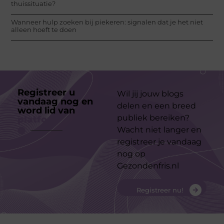
thuissituatie?
Wanneer hulp zoeken bij piekeren: signalen dat je het niet
alleen hoeft te doen
Registreer u
Wil jij jouw blogs
vandaag nog en
delen en een breed
word lid van
ons
publiek bereiken?
platform
Wacht niet langer en
registreer je vandaag
nog op
Gezondenfris.nl
Registreer nu!