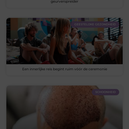
geurverspreider
GEESTELIJKE GEZONDHEID
Een innerlijke reis begint ruim vóór de ceremonie
SCHOONHEID