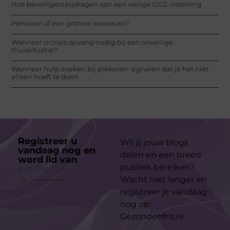
Hoe beveiligers bijdragen aan een veilige GGZ-instelling
Pensioen of een grotere leaseauto?
Wanneer is crisis opvang nodig bij een onveilige
thuissituatie?
Wanneer hulp zoeken bij piekeren: signalen dat je het niet
alleen hoeft te doen
Registreer u
Wil jij jouw blogs
vandaag nog en
delen en een breed
word lid van
ons
publiek bereiken?
platform
Wacht niet langer en
registreer je vandaag
nog op
Gezondenfris.nl