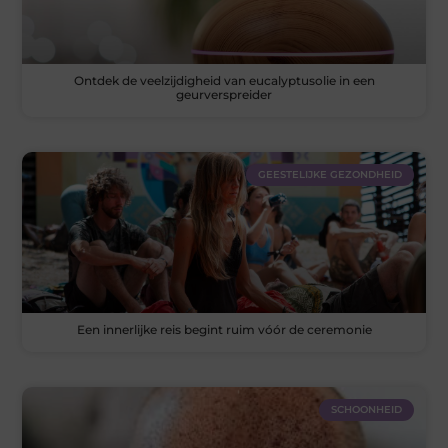
Ontdek de veelzijdigheid van eucalyptusolie in een
geurverspreider
GEESTELIJKE GEZONDHEID
Een innerlijke reis begint ruim vóór de ceremonie
SCHOONHEID