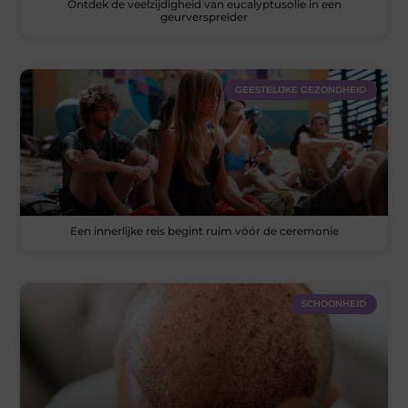
Ontdek de veelzijdigheid van eucalyptusolie in een
geurverspreider
GEESTELIJKE GEZONDHEID
Een innerlijke reis begint ruim vóór de ceremonie
SCHOONHEID