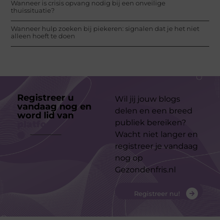
Wanneer is crisis opvang nodig bij een onveilige
thuissituatie?
Wanneer hulp zoeken bij piekeren: signalen dat je het niet
alleen hoeft te doen
Registreer u
Wil jij jouw blogs
vandaag nog en
delen en een breed
word lid van
ons
publiek bereiken?
platform
Wacht niet langer en
registreer je vandaag
nog op
Gezondenfris.nl
Registreer nu!