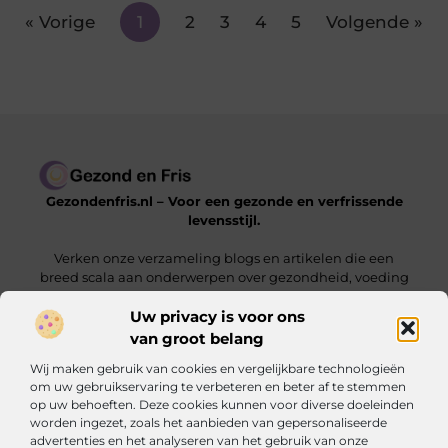
« Vorige
1
2
3
4
5
Volgende »
Gezondenfris.nl – Voor een gezonde en verfrissende
levensstijl.
Verken onze verzameling blogs en artikelen die een
breed scala aan onderwerpen over gezondheid, voeding
en welzijn behandelen.
Uw privacy is voor ons
van groot belang
Onze informatie
Wij maken gebruik van cookies en vergelijkbare technologieën
Linkbuilding Kopen: Zo Vergroot Jij Jouw Online Zichtbaarheid
Hoe Kan Ik Geld Verdienen met Mijn Website? De Complete Gids voor Online Inkomsten
om uw gebruikservaring te verbeteren en beter af te stemmen
op uw behoeften. Deze cookies kunnen voor diverse doeleinden
Bericht categorie
worden ingezet, zoals het aanbieden van gepersonaliseerde
advertenties en het analyseren van het gebruik van onze