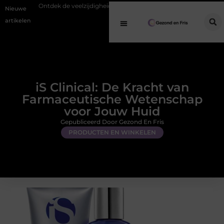
veelzijdigheid van eucalyptusolie in een geurverspreider
Een innerlij
Nieuwe
artikelen
iS Clinical: De Kracht van
Farmaceutische Wetenschap
voor Jouw Huid
Gepubliceerd Door Gezond En Fris
PRODUCTEN EN WINKELEN