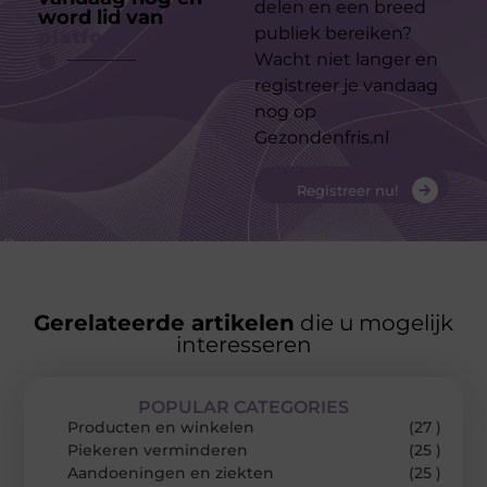
delen en een breed
word lid van
ons
publiek bereiken?
platform
Wacht niet langer en
registreer je vandaag
nog op
Gezondenfris.nl
Registreer nu!
Gerelateerde artikelen
die u mogelijk
interesseren
POPULAR CATEGORIES
Producten en winkelen
(27 )
Piekeren verminderen
(25 )
Aandoeningen en ziekten
(25 )