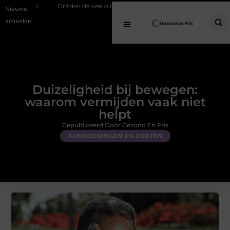
tdek de veelzijdigheid van eucalyptusolie in een geurverspreider
Een
Nieuwe
artikelen
Duizeligheid bij bewegen:
waarom vermijden vaak niet
helpt
Gepubliceerd Door Gezond En Fris
AANDOENINGEN EN ZIEKTEN