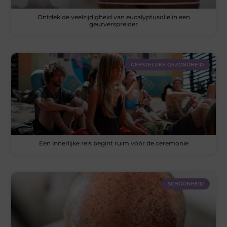
Ontdek de veelzijdigheid van eucalyptusolie in een
geurverspreider
GEESTELIJKE GEZONDHEID
Een innerlijke reis begint ruim vóór de ceremonie
SCHOONHEID