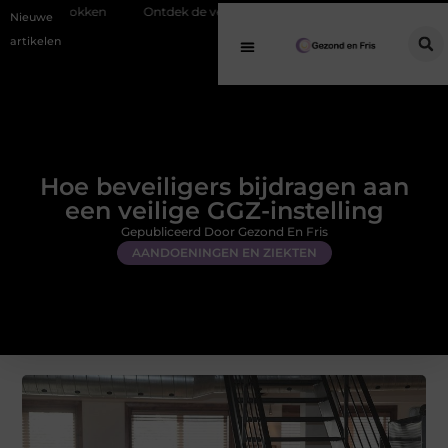
Ontdek de veelzijdigheid van eucalyptusolie in een geurverspreider
Nieuwe
artikelen
Hoe beveiligers bijdragen aan
een veilige GGZ-instelling
Gepubliceerd Door Gezond En Fris
AANDOENINGEN EN ZIEKTEN