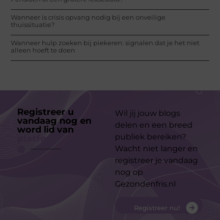
Wanneer is crisis opvang nodig bij een onveilige
thuissituatie?
Wanneer hulp zoeken bij piekeren: signalen dat je het niet
alleen hoeft te doen
Registreer u
Wil jij jouw blogs
vandaag nog en
delen en een breed
word lid van
ons
publiek bereiken?
platform
Wacht niet langer en
registreer je vandaag
nog op
Gezondenfris.nl
Registreer nu!