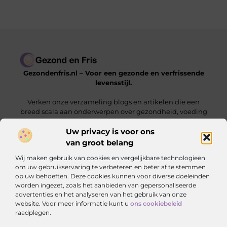
Gezondenfris.nl – Voor een gezonde en verfrissende
levensstijl.
Verken onze verzameling blogs en artikelen die een
breed scala aan onderwerpen over gezondheid, voeding
en welzijn behandelen.
Uw privacy is voor ons
van groot belang
Onze informatie
Wij maken gebruik van cookies en vergelijkbare technologieën
Linkbuilding Kopen: Zo Vergroot Jij Jouw Online Zichtbaarheid
Hoe Kan Ik Geld Verdienen met Mijn Website? De Complete Gids voor Online Inkomsten
om uw gebruikservaring te verbeteren en beter af te stemmen
op uw behoeften. Deze cookies kunnen voor diverse doeleinden
Bericht categorie
worden ingezet, zoals het aanbieden van gepersonaliseerde
advertenties en het analyseren van het gebruik van onze
website. Voor meer informatie kunt u
ons cookiebeleid
raadplegen.