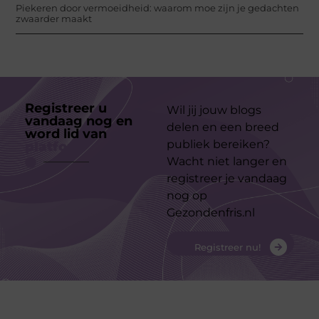
Piekeren door vermoeidheid: waarom moe zijn je gedachten
zwaarder maakt
Registreer u
Wil jij jouw blogs
vandaag nog en
delen en een breed
word lid van
ons
publiek bereiken?
platform
Wacht niet langer en
registreer je vandaag
nog op
Gezondenfris.nl
Registreer nu!