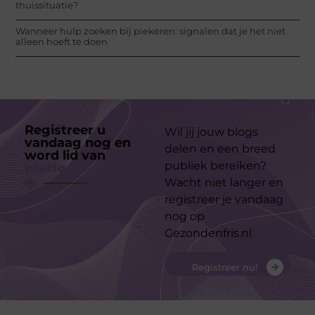
thuissituatie?
Wanneer hulp zoeken bij piekeren: signalen dat je het niet
alleen hoeft te doen
Registreer u
Wil jij jouw blogs
vandaag nog en
delen en een breed
word lid van
ons
publiek bereiken?
platform
Wacht niet langer en
registreer je vandaag
nog op
Gezondenfris.nl
Registreer nu!