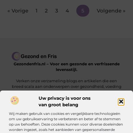
« Vorige
1
2
3
4
5
Volgende »
Gezondenfris.nl – Voor een gezonde en verfrissende
levensstijl.
Verken onze verzameling blogs en artikelen die een
breed scala aan onderwerpen over gezondheid, voeding
en welzijn behandelen.
Uw privacy is voor ons
van groot belang
Onze informatie
Wij maken gebruik van cookies en vergelijkbare technologieën
Linkbuilding Kopen: Zo Vergroot Jij Jouw Online Zichtbaarheid
Hoe Kan Ik Geld Verdienen met Mijn Website? De Complete Gids voor Online Inkomsten
om uw gebruikservaring te verbeteren en beter af te stemmen
op uw behoeften. Deze cookies kunnen voor diverse doeleinden
Bericht categorie
worden ingezet, zoals het aanbieden van gepersonaliseerde