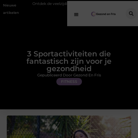
tdek de veelzijdigheid van eucalyptusolie in een geurverspreider
Een 
Nieuwe
artikelen
3 Sportactiviteiten die
fantastisch zijn voor je
gezondheid
Gepubliceerd Door Gezond En Fris
FITNESS