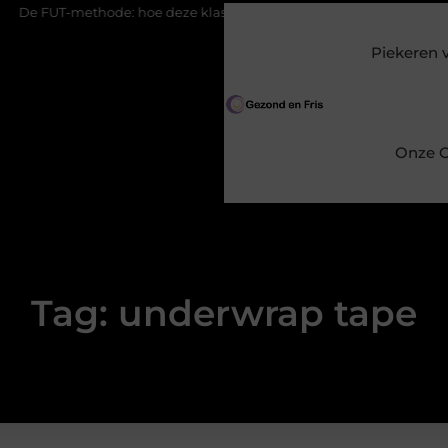
FUT-methode: hoe deze klassieke techniek werkt en wanneer hij pas
Piekeren 
Onze O
Tag: underwrap tape