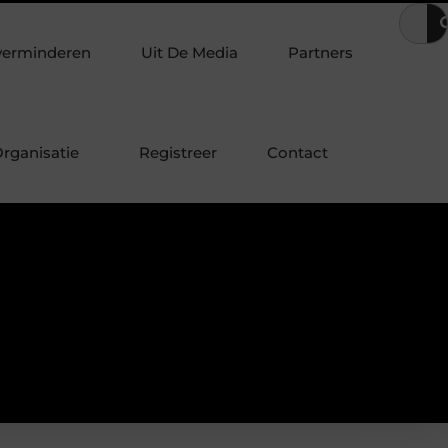
t
Duizeligheid bij bewegen: waarom vermijden vaak niet helpt
verminderen
Uit De Media
Partners
rganisatie
Registreer
Contact