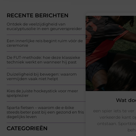
RECENTE BERICHTEN
Ontdek de veelzijdigheid van
eucalyptusolie in een geurverspreider
Een innerlijke reis begint ruim vóór de
ceremonie
De FUT-methode: hoe deze klassieke
techniek werkt en wanneer hij past
Duizeligheid bij bewegen: waarom
vermijden vaak niet helpt
Kies de juiste hockeystick voor meer
spelplezier
Wat doe
Sparta fietsen – waarom de e-bike
een spier iets te ve
steeds beter past bij een gezond en fris
dagelijks leven
verkeerde kant o
ontstaan. Sportbl
CATEGORIEËN
beh