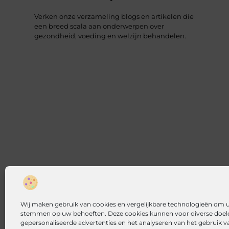
Verken onze verzameling blogs en artikelen die
een breed scala aan onderwerpen over
gezondheid, voeding en welzijn behandelen.
Wij maken gebruik van cookies en vergelijkbare technologieën om uw
stemmen op uw behoeften. Deze cookies kunnen voor diverse doele
gepersonaliseerde advertenties en het analyseren van het gebruik 