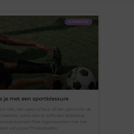
ALTERNATIEF
 je met een sportblessure
r uit rekt, een pees scheur of een gewricht de
p kantelt, soms kan er zelfs een botbreuk
essures kunnen flink tegenwerken met het
alen van jouw fitnessdoelen