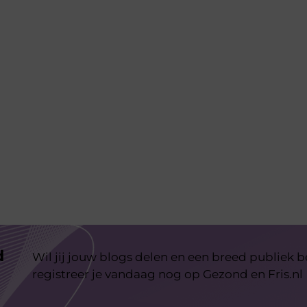
d
Wil jij jouw blogs delen en een breed publiek 
registreer je vandaag nog op Gezond en Fris.nl