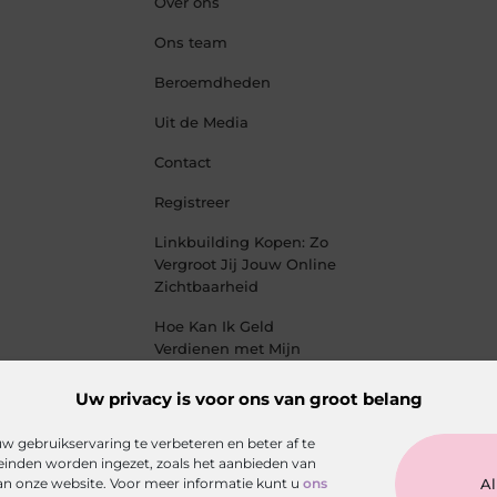
Over ons
Ons team
Beroemdheden
Uit de Media
Contact
Registreer
Linkbuilding Kopen: Zo
Vergroot Jij Jouw Online
Zichtbaarheid
Hoe Kan Ik Geld
Verdienen met Mijn
Website? De Complete
Gids voor Online
Uw privacy is voor ons van groot belang
Inkomsten
 gebruikservaring te verbeteren en beter af te
inden worden ingezet, zoals het aanbieden van
van onze website. Voor meer informatie kunt u
ons
Al