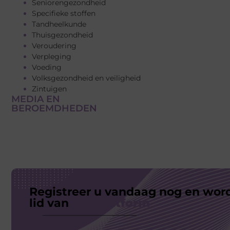
Seniorengezondheid
Specifieke stoffen
Tandheelkunde
Thuisgezondheid
Veroudering
Verpleging
Voeding
Volksgezondheid en veiligheid
Zintuigen
MEDIA EN
BEROEMDHEDEN
Registreer u vandaag nog en wor
lid van
ons platform