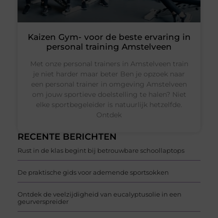
Kaizen Gym- voor de beste ervaring in
personal training Amstelveen
Met onze personal trainers in Amstelveen train
je niet harder maar beter Ben je opzoek naar
een personal trainer in omgeving Amstelveen
om jouw sportieve doelstelling te halen? Niet
elke sportbegeleider is natuurlijk hetzelfde.
Ontdek
RECENTE BERICHTEN
Rust in de klas begint bij betrouwbare schoollaptops
De praktische gids voor ademende sportsokken
Ontdek de veelzijdigheid van eucalyptusolie in een
geurverspreider