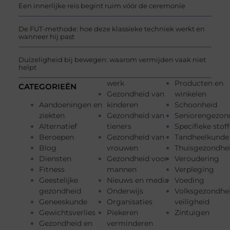
Een innerlijke reis begint ruim vóór de ceremonie
De FUT-methode: hoe deze klassieke techniek werkt en
wanneer hij past
Duizeligheid bij bewegen: waarom vermijden vaak niet
helpt
werk
Producten en
CATEGORIEËN
Gezondheid van
winkelen
Aandoeningen en
kinderen
Schoonheid
ziekten
Gezondheid van
Seniorengezon
Alternatief
tieners
Specifieke stof
Beroepen
Gezondheid van
Tandheelkunde
Blog
vrouwen
Thuisgezondhe
Diensten
Gezondheid voor
Veroudering
Fitness
mannen
Verpleging
Geestelijke
Nieuws en media
Voeding
gezondheid
Onderwijs
Volksgezondhe
Geneeskunde
Organisaties
veiligheid
Gewichtsverlies
Piekeren
Zintuigen
Gezondheid en
verminderen