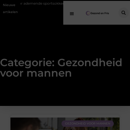
ds voor ademende sportsokken
Ontdek de veelzijdigheid van eucalyptu
Nieuwe
artikelen
Categorie: Gezondheid
voor mannen
GEZONDHEID VOOR MANNEN