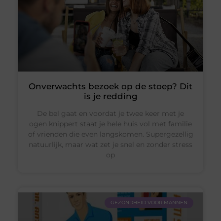
Onverwachts bezoek op de stoep? Dit
is je redding
De bel gaat en voordat je twee keer met je
ogen knippert staat je hele huis vol met familie
of vrienden die even langskomen. Supergezellig
natuurlijk, maar wat zet je snel en zonder stress
op
GEZONDHEID VOOR MANNEN