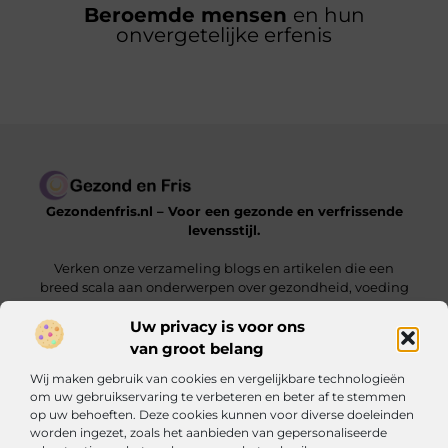
Beroemde mensen
en hun
onvergetelijke erfenis
Gezondenfris.nl – Voor een gezonde en verfrissende
levensstijl.
Verken onze verzameling blogs en artikelen die een
breed scala aan onderwerpen over gezondheid, voeding
en welzijn behandelen.
Uw privacy is voor ons
van groot belang
Onze informatie
Wij maken gebruik van cookies en vergelijkbare technologieën
Linkbuilding Kopen: Zo Vergroot Jij Jouw Online Zichtbaarheid
Hoe Kan Ik Geld Verdienen met Mijn Website? De Complete Gids voor Online Inkomsten
om uw gebruikservaring te verbeteren en beter af te stemmen
op uw behoeften. Deze cookies kunnen voor diverse doeleinden
Bericht categorie
worden ingezet, zoals het aanbieden van gepersonaliseerde