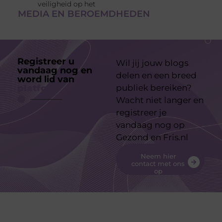
veiligheid op het
MEDIA EN BEROEMDHEDEN
Registreer u
Wil jij jouw blogs
vandaag nog en
delen en een breed
word lid van
ons
platform
publiek bereiken?
Wacht niet langer en
registreer je
vandaag nog op
Gezond en Fris.nl
Neem hier
contact met ons
op