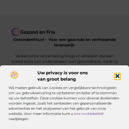
Gezondenfris.nl – Voor een gezonde en verfrissende
levensstijl.
Verken onze verzameling blogs en artikelen die een
breed scala aan onderwerpen over gezondheid, voeding
en welzijn behandelen.
Uw privacy is voor ons
van groot belang
Onze informatie
Wij maken gebruik van cookies en vergelijkbare technologieën
Linkbuilding Kopen: Zo Vergroot Jij Jouw Online Zichtbaarheid
Hoe Kan Ik Geld Verdienen met Mijn Website? De Complete Gids voor Online Inkomsten
om uw gebruikservaring te verbeteren en beter af te stemmen
op uw behoeften. Deze cookies kunnen voor diverse doeleinden
Bericht categorie
worden ingezet, zoals het aanbieden van gepersonaliseerde
advertenties en het analyseren van het gebruik van onze
website. Voor meer informatie kunt u
ons cookiebeleid
raadplegen.