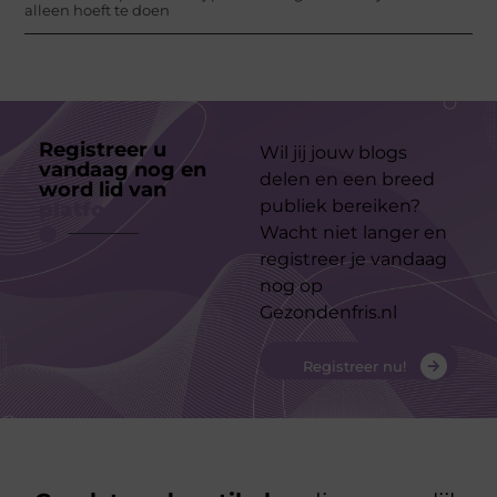
alleen hoeft te doen
Registreer u
Wil jij jouw blogs
vandaag nog en
delen en een breed
word lid van
ons
publiek bereiken?
platform
Wacht niet langer en
registreer je vandaag
nog op
Gezondenfris.nl
Registreer nu!