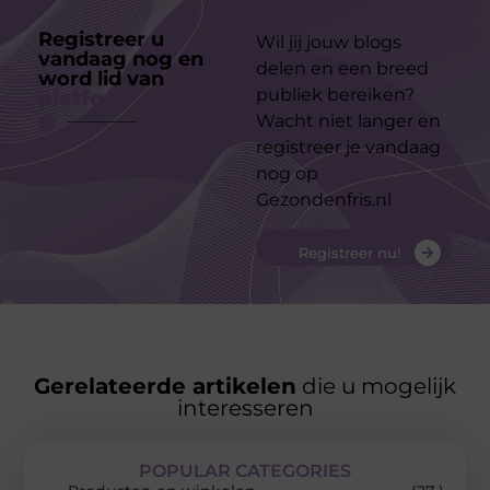
Registreer u
Wil jij jouw blogs
vandaag nog en
delen en een breed
word lid van
ons
publiek bereiken?
platform
Wacht niet langer en
registreer je vandaag
nog op
Gezondenfris.nl
Registreer nu!
Gerelateerde artikelen
die u mogelijk
interesseren
POPULAR CATEGORIES