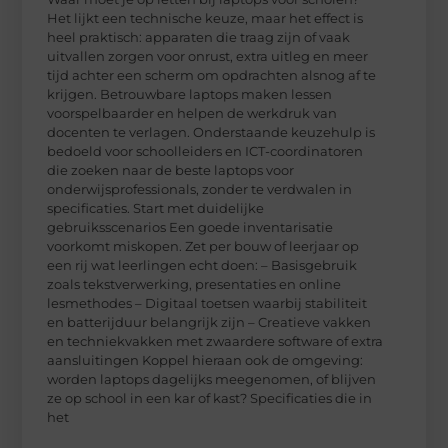
Het lijkt een technische keuze, maar het effect is
heel praktisch: apparaten die traag zijn of vaak
uitvallen zorgen voor onrust, extra uitleg en meer
tijd achter een scherm om opdrachten alsnog af te
krijgen. Betrouwbare laptops maken lessen
voorspelbaarder en helpen de werkdruk van
docenten te verlagen. Onderstaande keuzehulp is
bedoeld voor schoolleiders en ICT-coordinatoren
die zoeken naar de beste laptops voor
onderwijsprofessionals, zonder te verdwalen in
specificaties. Start met duidelijke
gebruiksscenarios Een goede inventarisatie
voorkomt miskopen. Zet per bouw of leerjaar op
een rij wat leerlingen echt doen: – Basisgebruik
zoals tekstverwerking, presentaties en online
lesmethodes – Digitaal toetsen waarbij stabiliteit
en batterijduur belangrijk zijn – Creatieve vakken
en techniekvakken met zwaardere software of extra
aansluitingen Koppel hieraan ook de omgeving:
worden laptops dagelijks meegenomen, of blijven
ze op school in een kar of kast? Specificaties die in
het