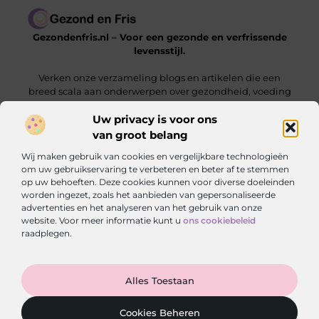
Gezondenfris.nl – Voor een gezonde en verfrissende
levensstijl.
Verken onze verzameling blogs en artikelen die een
breed scala aan onderwerpen over gezondheid, voeding
en welzijn behandelen.
Uw privacy is voor ons
van groot belang
Onze informatie
Wij maken gebruik van cookies en vergelijkbare technologieën
Linkbuilding Kopen: Zo Vergroot Jij Jouw Online Zichtbaarheid
Hoe Kan Ik Geld Verdienen met Mijn Website? De Complete Gids voor Online Inkomsten
om uw gebruikservaring te verbeteren en beter af te stemmen
op uw behoeften. Deze cookies kunnen voor diverse doeleinden
Bericht categorie
worden ingezet, zoals het aanbieden van gepersonaliseerde
advertenties en het analyseren van het gebruik van onze
website. Voor meer informatie kunt u
ons cookiebeleid
raadplegen.
Ga Naar Bo
Alles Toestaan
Website index
Cookiebeleid
@2025 gezondenfris.nl. All Right Reserved.
Cookies Beheren