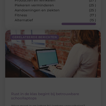
Producten en winkelen
(27 )
Piekeren verminderen
(25 )
Aandoeningen en ziekten
(25 )
Fitness
(17 )
Alternatief
(15 )
GERELATEERDE BERICHTEN
Rust in de klas begint bij betrouwbare
schoollaptops
Waar moet je op letten bij laptops voor scholen?