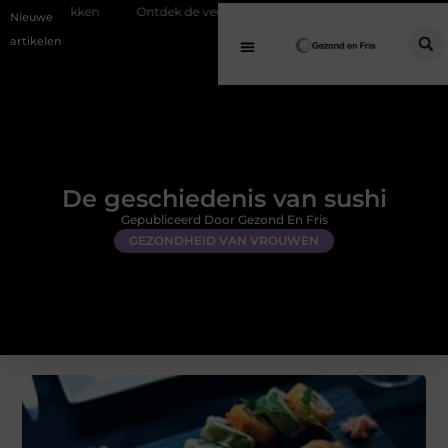
Ontdek de veelzijdigheid van eucalyptusolie in een geurverspreider
Nieuwe
artikelen
De geschiedenis van sushi
Gepubliceerd Door Gezond En Fris
GEZONDHEID VAN VROUWEN