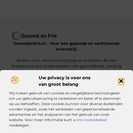
Gezondenfris.nl – Voor een gezonde en verfrissende
levensstijl.
Verken onze verzameling blogs en artikelen die een
breed scala aan onderwerpen over gezondheid, voeding
en welzijn behandelen.
Uw privacy is voor ons
van groot belang
Onze informatie
Wij maken gebruik van cookies en vergelijkbare technologieën
Linkbuilding Kopen: Zo Vergroot Jij Jouw Online Zichtbaarheid
Hoe Kan Ik Geld Verdienen met Mijn Website? De Complete Gids voor Online Inkomsten
om uw gebruikservaring te verbeteren en beter af te stemmen
op uw behoeften. Deze cookies kunnen voor diverse doeleinden
Bericht categorie
worden ingezet, zoals het aanbieden van gepersonaliseerde
advertenties en het analyseren van het gebruik van onze
website. Voor meer informatie kunt u
ons cookiebeleid
raadplegen.