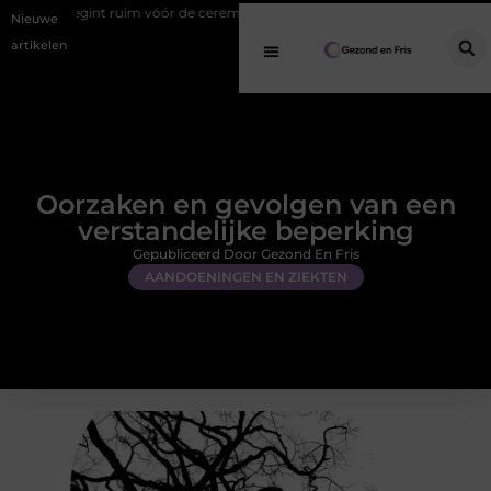
ruim vóór de ceremonie
De FUT-methode: hoe deze klassieke techniek 
Nieuwe
artikelen
Oorzaken en gevolgen van een
verstandelijke beperking
Gepubliceerd Door Gezond En Fris
AANDOENINGEN EN ZIEKTEN