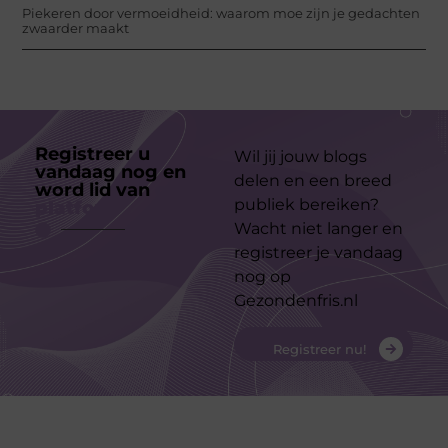
Piekeren door vermoeidheid: waarom moe zijn je gedachten
zwaarder maakt
Registreer u
Wil jij jouw blogs
vandaag nog en
delen en een breed
word lid van
ons
publiek bereiken?
platform
Wacht niet langer en
registreer je vandaag
nog op
Gezondenfris.nl
Registreer nu!