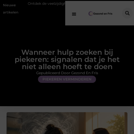
e veelzijdigheid van eucalyptusolie in een geurverspreider
Een innerl
Nieuwe
artikelen
Wanneer hulp zoeken bij
piekeren: signalen dat je het
niet alleen hoeft te doen
Gepubliceerd Door Gezond En Fris
PIEKEREN VERMINDEREN