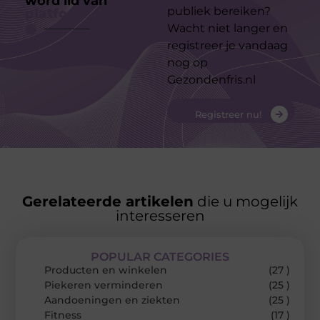
word lid van
ons
publiek bereiken?
platform
Wacht niet langer en
registreer je vandaag
nog op
Gezondenfris.nl
Registreer nu!
Gerelateerde artikelen
die u mogelijk
interesseren
POPULAR CATEGORIES
Producten en winkelen
(27 )
Piekeren verminderen
(25 )
Aandoeningen en ziekten
(25 )
Fitness
(17 )