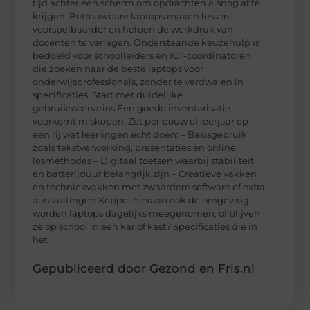
tijd achter een scherm om opdrachten alsnog af te
krijgen. Betrouwbare laptops maken lessen
voorspelbaarder en helpen de werkdruk van
docenten te verlagen. Onderstaande keuzehulp is
bedoeld voor schoolleiders en ICT-coordinatoren
die zoeken naar de beste laptops voor
onderwijsprofessionals, zonder te verdwalen in
specificaties. Start met duidelijke
gebruiksscenarios Een goede inventarisatie
voorkomt miskopen. Zet per bouw of leerjaar op
een rij wat leerlingen echt doen: – Basisgebruik
zoals tekstverwerking, presentaties en online
lesmethodes – Digitaal toetsen waarbij stabiliteit
en batterijduur belangrijk zijn – Creatieve vakken
en techniekvakken met zwaardere software of extra
aansluitingen Koppel hieraan ook de omgeving:
worden laptops dagelijks meegenomen, of blijven
ze op school in een kar of kast? Specificaties die in
het
Gepubliceerd door Gezond en Fris.nl