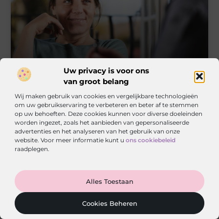
Wanneer is crisis opvang nodig bij een onveilige
Uw privacy is voor ons
thuissituatie?
van groot belang
Wij maken gebruik van cookies en vergelijkbare technologieën
om uw gebruikservaring te verbeteren en beter af te stemmen
op uw behoeften. Deze cookies kunnen voor diverse doeleinden
« Vorige
1
2
3
4
5
Volgende »
worden ingezet, zoals het aanbieden van gepersonaliseerde
advertenties en het analyseren van het gebruik van onze
website. Voor meer informatie kunt u
ons cookiebeleid
raadplegen.
Ga Naar Bo
Alles Toestaan
Gezondenfris.nl – Voor een gezonde en verfrissende
Cookies Beheren
levensstijl.