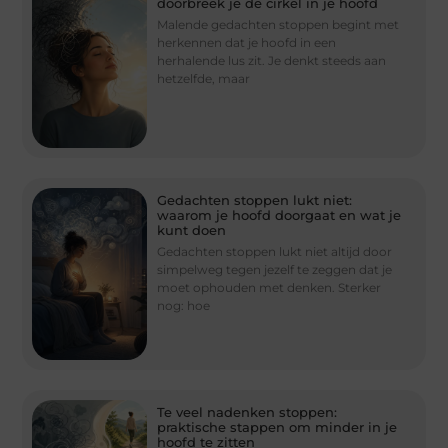
doorbreek je de cirkel in je hoofd
Malende gedachten stoppen begint met
herkennen dat je hoofd in een
herhalende lus zit. Je denkt steeds aan
hetzelfde, maar
Gedachten stoppen lukt niet:
waarom je hoofd doorgaat en wat je
kunt doen
Gedachten stoppen lukt niet altijd door
simpelweg tegen jezelf te zeggen dat je
moet ophouden met denken. Sterker
nog: hoe
Te veel nadenken stoppen:
praktische stappen om minder in je
hoofd te zitten