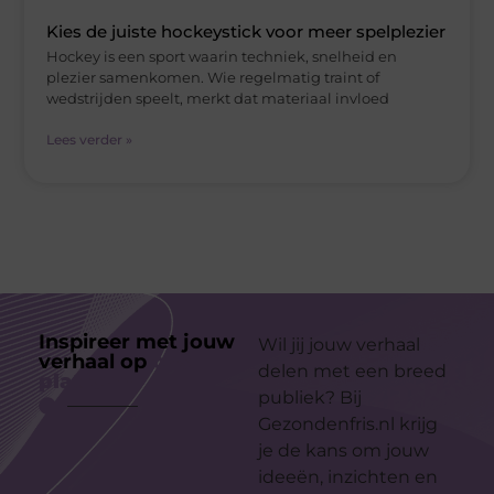
Kies de juiste hockeystick voor meer spelplezier
Hockey is een sport waarin techniek, snelheid en
plezier samenkomen. Wie regelmatig traint of
wedstrijden speelt, merkt dat materiaal invloed
Lees verder »
Inspireer met jouw
Wil jij jouw verhaal
verhaal op
ons
delen met een breed
platform
publiek? Bij
Gezondenfris.nl krijg
je de kans om jouw
ideeën, inzichten en