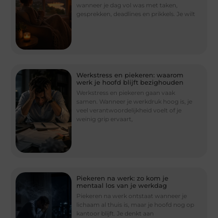
wanneer je dag vol was met taken,
gesprekken, deadlines en prikkels. Je wilt
Werkstress en piekeren: waarom
werk je hoofd blijft bezighouden
Werkstress en piekeren gaan vaak
samen. Wanneer je werkdruk hoog is, je
veel verantwoordelijkheid voelt of je
weinig grip ervaart,
Piekeren na werk: zo kom je
mentaal los van je werkdag
Piekeren na werk ontstaat wanneer je
lichaam al thuis is, maar je hoofd nog op
kantoor blijft. Je denkt aan