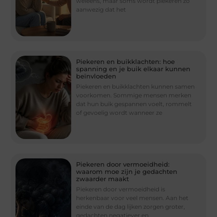
weleens, maar soms wordt piekeren zo
aanwezig dat het
Piekeren en buikklachten: hoe
spanning en je buik elkaar kunnen
beïnvloeden
Piekeren en buikklachten kunnen samen
voorkomen. Sommige mensen merken
dat hun buik gespannen voelt, rommelt
of gevoelig wordt wanneer ze
Piekeren door vermoeidheid:
waarom moe zijn je gedachten
zwaarder maakt
Piekeren door vermoeidheid is
herkenbaar voor veel mensen. Aan het
einde van de dag lijken zorgen groter,
gedachten negatiever en