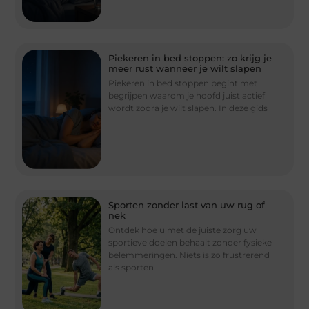
Piekeren in bed stoppen: zo krijg je
meer rust wanneer je wilt slapen
Piekeren in bed stoppen begint met
begrijpen waarom je hoofd juist actief
wordt zodra je wilt slapen. In deze gids
Sporten zonder last van uw rug of
nek
Ontdek hoe u met de juiste zorg uw
sportieve doelen behaalt zonder fysieke
belemmeringen. Niets is zo frustrerend
als sporten