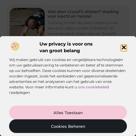
Wat eten CrossFit atleten? Voeding
voor kracht en herstel
Training zonder de juiste voeding is als
een auto rijden zonder brandstof. Je
komt een stuk, maar niet ver. Crossfit
voeding is
Uw privacy is voor ons
van groot belang
Wij maken gebruik van cookies en vergelijkbare technologieën
om uw gebruikservaring te verbeteren en beter af te stemmen
op uw behoeften. Deze cookies kunnen voor diverse doeleinden
Wanneer je lichaam op de rem trapt:
worden ingezet, zoals het aanbieden van gepersonaliseerde
effectieve massage bij fysieke
advertenties en het analyseren van het gebruik van onze
klachten
website. Voor meer informatie kunt u
ons cookiebeleid
Je herkent het vast wel: een zeurende
raadplegen.
pijn in je onderrug die niet weggaat, of
nekspieren die zo strak staan
Ga Naar Bo
Alles Toestaan
Cookies Beheren