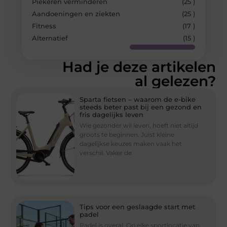
Piekeren verminderen
(25 )
Aandoeningen en ziekten
(25 )
Fitness
(17 )
Alternatief
(15 )
Had je deze artikelen
al gelezen?
Sparta fietsen – waarom de e-bike
steeds beter past bij een gezond en
fris dagelijks leven
Wie gezonder wil leven, hoeft niet altijd
groots te beginnen. Juist kleine
dagelijkse keuzes maken vaak het
verschil. Vaker de
Tips voor een geslaagde start met
padel
Padel is overal. Op elke sportlocatie van