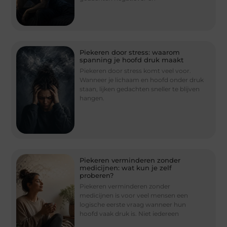
Piekeren door stress: waarom
spanning je hoofd druk maakt
Piekeren door stress komt veel voor.
Wanneer je lichaam en hoofd onder druk
staan, lijken gedachten sneller te blijven
hangen.
Piekeren verminderen zonder
medicijnen: wat kun je zelf
proberen?
Piekeren verminderen zonder
medicijnen is voor veel mensen een
logische eerste vraag wanneer hun
hoofd vaak druk is. Niet iedereen