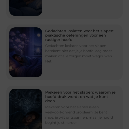
Gedachten loslaten voor het slapen:
praktische oefeningen voor een
rustiger hoofd
Gedachten loslaten voor het slapen
betekent niet dat je je hoofd leeg moet
maken of alle zorgen moet wegduwen.
Het
Piekeren voor het slapen: waarom je
hoofd druk wordt en wat je kunt
doen
Piekeren voor het slapen is een
veelvoorkomend probleem. Je bent
moe, je wilt ontspannen, maar je hoofd
begint juist harder